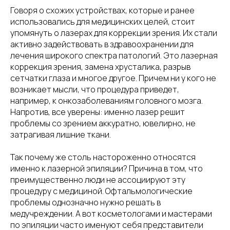
Говоря о схожих устройствах, которые и ранее
использовались для медицинских целей, стоит
упомянуть о лазерах для коррекции зрения. Их стали
активно задействовать в здравоохранении для
лечения широкого спектра патологий. Это лазерная
коррекция зрения, замена хрусталика, разрыв
сетчатки глаза и многое другое. Причем ни у кого не
возникает мысли, что процедура приведет,
например, к онкозаболеваниям головного мозга.
Напротив, все уверены: именно лазер решит
проблемы со зрением аккуратно, ювелирно, не
затрагивая лишние ткани.
Так почему же столь настороженно относятся
именно к лазерной эпиляции? Причина в том, что
преимущественно люди не ассоциируют эту
процедуру с медициной. Офтальмологические
проблемы однозначно нужно решать в
медучреждении. А вот косметологами и мастерами
по эпиляции часто именуют себя представители