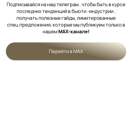
Подписывайся на наш телеграм , чтобы быть в курсе
последних тенденций в бьюти -индустрии ,
получать полезные гайды, лимитированные
спец.предложения, которые мы публикуем только в
нашем
MAX-канале!
БИОРЕВИТАЛИЗАЦИЯ И МЕЗОТЕРАПИЯ
ЛИЦА: ИНТЕНСИВНОЕ УВЛАЖНЕНИЕ И
ОМОЛОЖЕНИЕ.
Перейти в MAX
ЗАПИСАТЬСЯ
Биоревитализация и мезотерапия – инъекционные
методики для лица и тела. Биоревитализация
насыщает глубокие слои кожи чистой гиалуроновой
кислотой, мощным "магнитом" для влаги.
Мезотерапия доставляет индивидуально
подобранные коктейли (гиалуроновая кислота,
витамины, аминокислоты, пептиды) для решения