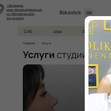
г.Балашиха,
мкрн.Железнодорожный,
Все услуги
ул. Юбилейная 28к1
Мы на карте
О нас
Лицензия
Цены
Главная
/
Услуги
Услуги
студии БА