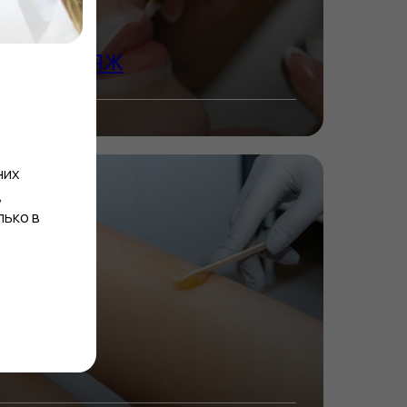
ЫЙ МАКИЯЖ
них
,
лько в