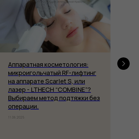
Аппаратная косметология:
Ка
микроигольчатый RF-лифтинг
по
на аппарате Scarlet S, или
эс
лазер - LTHECH “COMBINE”?
от
Выбираем метод подтяжки без
В д
операции.
леч
11.0
11.06.2025