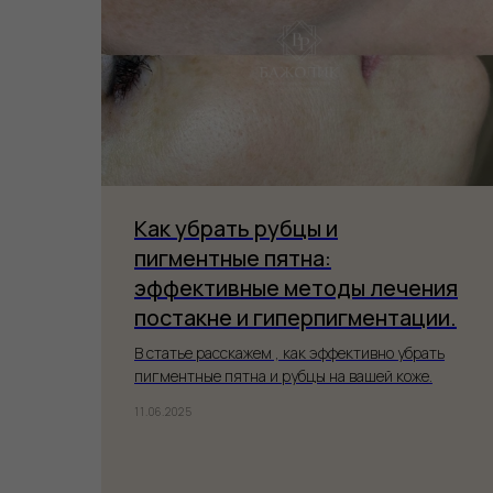
и
Как убрать рубцы и
пигментные пятна:
эффективные методы лечения
еты
постакне и гиперпигментации.
В статье расскажем , как эффективно убрать
пигментные пятна и рубцы на вашей коже.
11.06.2025