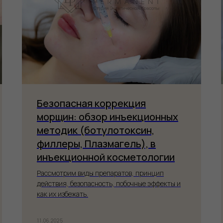
Безопасная коррекция
морщин: обзор инъекционных
методик (ботулотоксин,
филлеры, Плазмагель), в
инъекционной косметологии
Рассмотрим виды препаратов, принцип
действия, безопасность, побочные эффекты и
как их избежать.
11.06.2025