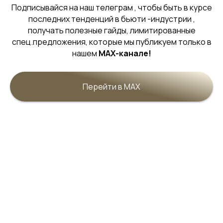
Подписывайся на наш телеграм , чтобы быть в курсе
последних тенденций в бьюти -индустрии ,
получать полезные гайды, лимитированные
спец.предложения, которые мы публикуем только в
ПИЛИНГ ЛИЦА: ОБНОВЛЕНИЕ, СИЯНИЕ,
нашем
MAX-канале!
РЕШЕНИЕ ПРОБЛЕМ КОЖИ.
Перейти в MAX
ЗАПИСАТЬСЯ
Преимущества процедуры:
Глубокое очищение: удаляет ороговевшие
клетки, загрязнения, излишки кожного сала.
Решение проблем: эффективен против акне,
постакне, гиперпигментации, тусклости.
Омоложение:разглаживает мелкие морщины,
улучшает тонус и эластичность.
Улучшение текстуры: кожа становится гладкой,